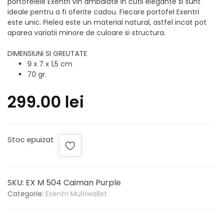
portofelele Exentri vin ambalate in cutii elegante si sunt
ideale pentru a fi oferite cadou. Fiecare portofel Exentri
este unic. Pielea este un material natural, astfel incat pot
aparea variatii minore de culoare si structura.
DIMENSIUNI SI GREUTATE
9 x 7 x 1,5 cm
70 gr.
299.00
lei
Stoc epuizat
SKU:
EX M 504 Caiman Purple
Categorie:
Exentri Multiwallet