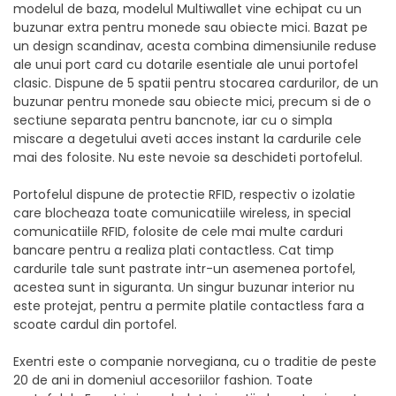
modelul de baza, modelul Multiwallet vine echipat cu un
buzunar extra pentru monede sau obiecte mici. Bazat pe
un design scandinav, acesta combina dimensiunile reduse
ale unui port card cu dotarile esentiale ale unui portofel
clasic. Dispune de 5 spatii pentru stocarea cardurilor, de un
buzunar pentru monede sau obiecte mici, precum si de o
sectiune separata pentru bancnote, iar cu o simpla
miscare a degetului aveti acces instant la cardurile cele
mai des folosite. Nu este nevoie sa deschideti portofelul.
Portofelul dispune de protectie RFID, respectiv o izolatie
care blocheaza toate comunicatiile wireless, in special
comunicatiile RFID, folosite de cele mai multe carduri
bancare pentru a realiza plati contactless. Cat timp
cardurile tale sunt pastrate intr-un asemenea portofel,
acestea sunt in siguranta. Un singur buzunar interior nu
este protejat, pentru a permite platile contactless fara a
scoate cardul din portofel.
Exentri este o companie norvegiana, cu o traditie de peste
20 de ani in domeniul accesoriilor fashion. Toate