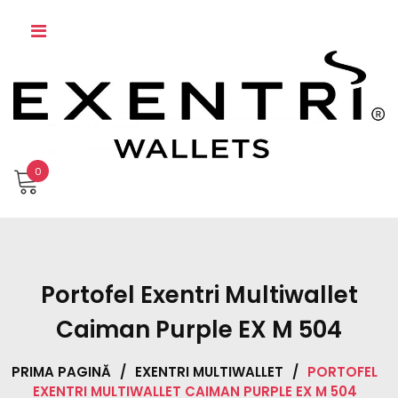
Skip
to
content
0
Portofel Exentri Multiwallet
Caiman Purple EX M 504
PRIMA PAGINĂ
/
EXENTRI MULTIWALLET
/
PORTOFEL
EXENTRI MULTIWALLET CAIMAN PURPLE EX M 504