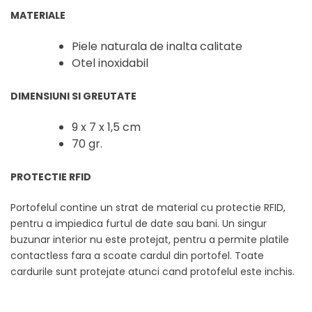
MATERIALE
Piele naturala de inalta calitate
Otel inoxidabil
DIMENSIUNI SI GREUTATE
9 x 7 x 1,5 cm
70 gr.
PROTECTIE RFID
Portofelul contine un strat de material cu protectie RFID,
pentru a impiedica furtul de date sau bani. Un singur
buzunar interior nu este protejat, pentru a permite platile
contactless fara a scoate cardul din portofel. Toate
cardurile sunt protejate atunci cand protofelul este inchis.