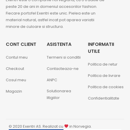
peste 20 de ani in domeniul accesoriilor fashion.
Fiecare portofel Exentri este unic. Pielea este un
material natural, astfel incat pot aparea variatii
minore de culoare si structura.
CONT CLIENT
ASISTENTA
INFORMATII
UTILE
Contul meu
Termeni si conditii
Politica de retur
Checkout
Contacteaza-ne
Politica de livrare
Cosul meu
ANPC
Politica de cookies
Solutionarea
Magazin
litigiilor
Confidentialitate
© 2020 Exentri AS. Realizat cu
in Norvegia.