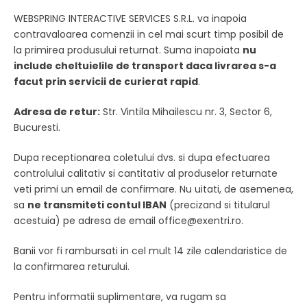
WEBSPRING INTERACTIVE SERVICES S.R.L. va inapoia
contravaloarea comenzii in cel mai scurt timp posibil de
la primirea produsului returnat. Suma inapoiata
nu
include cheltuielile de transport daca livrarea s-a
facut prin servicii de curierat rapid
.
Adresa de retur:
Str. Vintila Mihailescu nr. 3, Sector 6,
Bucuresti.
Dupa receptionarea coletului dvs. si dupa efectuarea
controlului calitativ si cantitativ al produselor returnate
veti primi un email de confirmare. Nu uitati, de asemenea,
sa
ne transmiteti contul IBAN
(precizand si titularul
acestuia) pe adresa de email office@exentri.ro.
Banii vor fi rambursati in cel mult 14 zile calendaristice de
la confirmarea returului.
Pentru informatii suplimentare, va rugam sa