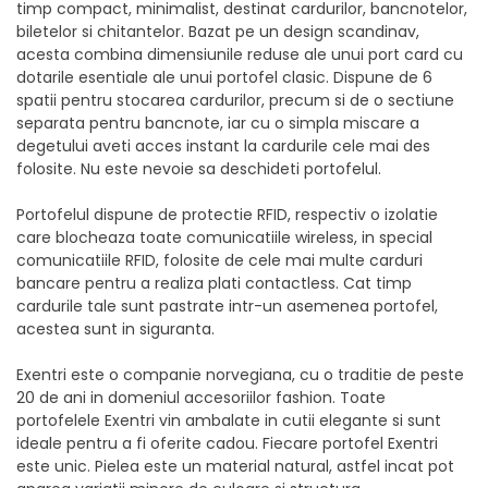
timp compact, minimalist, destinat cardurilor, bancnotelor,
biletelor si chitantelor. Bazat pe un design scandinav,
acesta combina dimensiunile reduse ale unui port card cu
dotarile esentiale ale unui portofel clasic. Dispune de 6
spatii pentru stocarea cardurilor, precum si de o sectiune
separata pentru bancnote, iar cu o simpla miscare a
degetului aveti acces instant la cardurile cele mai des
folosite. Nu este nevoie sa deschideti portofelul.
Portofelul dispune de protectie RFID, respectiv o izolatie
care blocheaza toate comunicatiile wireless, in special
comunicatiile RFID, folosite de cele mai multe carduri
bancare pentru a realiza plati contactless. Cat timp
cardurile tale sunt pastrate intr-un asemenea portofel,
acestea sunt in siguranta.
Exentri este o companie norvegiana, cu o traditie de peste
20 de ani in domeniul accesoriilor fashion. Toate
portofelele Exentri vin ambalate in cutii elegante si sunt
ideale pentru a fi oferite cadou. Fiecare portofel Exentri
este unic. Pielea este un material natural, astfel incat pot