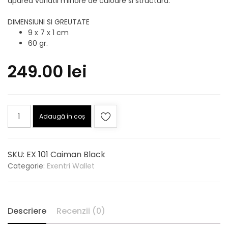
aparea variatii minore de culoare si structura.
DIMENSIUNI SI GREUTATE
9 x 7 x 1 cm
60 gr.
249.00
lei
Cantitate
Adaugă în coș
Portofel
Exentri
Caiman
SKU:
EX 101 Caiman Black
Black
Categorie:
Exentri Wallet
EX
101
Descriere
Recenzii (0)